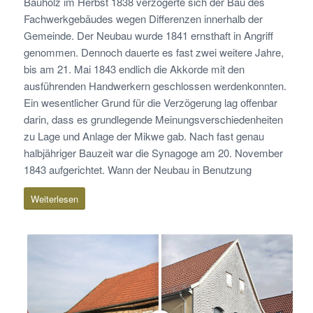
Bauholz im Herbst 1838 verzögerte sich der Bau des
Fachwerkgebäudes wegen Differenzen innerhalb der
Gemeinde. Der Neubau wurde 1841 ernsthaft in Angriff
genommen. Dennoch dauerte es fast zwei weitere Jahre,
bis am 21. Mai 1843 endlich die Akkorde mit den
ausführenden Handwerkern geschlossen werdenkonnten.
Ein wesentlicher Grund für die Verzögerung lag offenbar
darin, dass es grundlegende Meinungsverschiedenheiten
zu Lage und Anlage der Mikwe gab. Nach fast genau
halbjähriger Bauzeit war die Synagoge am 20. November
1843 aufgerichtet. Wann der Neubau in Benutzung
genommen werden konnte, ist nicht überliefert. Die Mikwe
Weiterlesen
war im März 1844 noch nicht fertig, wurde aber schon im
Juli 1844 mit Wasser versorgt. Das Gebäude wurde als
Synagoge mit Lehrerwohnung, Mikwe und Schulraum
genutzt, bis es im Jahr 1937 an die Gemeinde Heubach
veräußert wurde.
Die Gemeinde Heubach baute das Gebäude zum
Rathaus und für Wohnzwecke um. Nach der