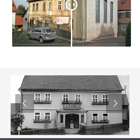
Gebietsreform und Eingemeindung Heubachs zur
Gemeinde Kalbach 1972 wurde das Rathaus überflüssig.
Angeblich versehentlich kaufte das Land Hessen das
Gebäude im Zuge des Ausbaus der Ortsdurchfahrt. In der
Mitte der 80er Jahre sollte das Gebäude nach Gießen
transloziert werden, was in den Jahren 1987 und
nochmals 1988 vom Landesamt für Denkmalpflege und
vom zuständigen Ministerium für Wissenschaft und Kunst
untersagt wurde. Seit 1986 stand das Gebäude leer.
Fehlender Bauunterhalt verursachte erhebliche
Schädigungen, so dass im Jahr 1989/90 eine
Notsicherung des Gebäudes durchgeführt werden
musste. 1997 wurde es an eine Privatperson verkauft,
eine dem Gebäude angepasste Nutzung unterblieb
jedoch.
Erst im Jahr 2004 entschloss sich die Gemeinde Kalbach
auf Initiative der Oberkalbacher Pfarrerin Johanna Rau
und des Fördervereins „Landsynagoge Heubach e.V.“ das